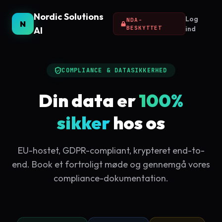
Nordic Solutions
Log
NDA-
N
BESKYTTET
ind
AI
COMPLIANCE & DATASIKKERHED
Din data er
100%
sikker
hos os
EU-hostet, GDPR-compliant, krypteret end-to-
end. Book et fortroligt møde og gennemgå vores
compliance-dokumentation.