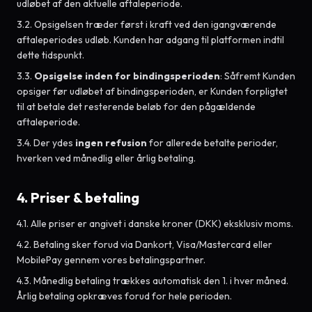
udløbet af den aktuelle aftaleperiode.
3.2. Opsigelsen træder først i kraft ved den igangværende
aftaleperiodes udløb. Kunden har adgang til platformen indtil
dette tidspunkt.
3.3.
Opsigelse inden for bindingsperioden
: Såfremt Kunden
opsiger før udløbet af bindingsperioden, er Kunden forpligtet
til at betale det resterende beløb for den pågældende
aftaleperiode.
3.4. Der ydes
ingen refusion
for allerede betalte perioder,
hverken ved månedlig eller årlig betaling.
4. Priser & betaling
4.1. Alle priser er angivet i danske kroner (DKK) eksklusiv moms.
4.2. Betaling sker forud via Dankort, Visa/Mastercard eller
MobilePay gennem vores betalingspartner.
4.3. Månedlig betaling trækkes automatisk den 1. i hver måned.
Årlig betaling opkræves forud for hele perioden.