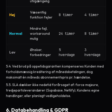
utilgængelig
Væsentlig
Høj
8 timer
4 timer
funktion fejler
Mindre fejl,
Normal
workaround
24 timer
8 timer
mulig
Ønsker,
5
3
Lav
forbedringer
hverdage
hverdage
5.4. Ved brud på oppetidsgarantien kompenseres Kunden med
forholdsmæssig kreditering af månedsbetalingen, dog
maksimalt én måneds abonnementspris pr. hændelse.
5.5. SLA dækker ikke nedetid forårsaget af: force majeure,
tredjepartsleverandører (Supabase, Netlify), Kundens egne
handlinger, eller planlagt vedligeholdelse.
6. Databehandling & GDPR