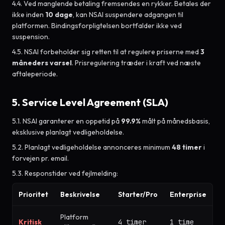
4.4. Ved manglende betaling fremsendes en rykker. Betales der
ikke inden
10 dage
, kan NSAI suspendere adgangen til
platformen. Bindingsforpligtelsen bortfalder ikke ved
suspension.
4.5. NSAI forbeholder sig retten til at regulere priserne med
3
måneders varsel
. Prisregulering træder i kraft ved næste
aftaleperiode.
5. Service Level Agreement (SLA)
5.1. NSAI garanterer en oppetid på
99.9%
målt på månedsbasis,
eksklusive planlagt vedligeholdelse.
5.2. Planlagt vedligeholdelse annonceres minimum
48 timer
i
forvejen pr. email.
5.3. Responstider ved fejlmelding:
Prioritet
Beskrivelse
Starter/Pro
Enterprise
Platform
Kritisk
4 timer
1 time