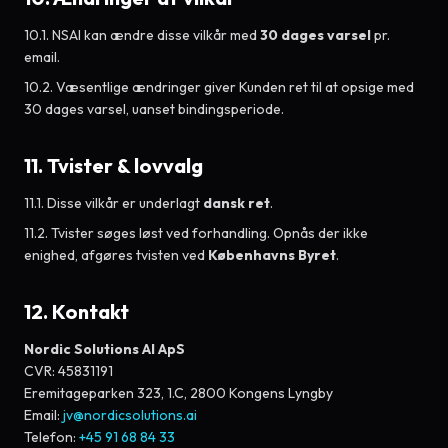
10.1. NSAI kan ændre disse vilkår med
30 dages varsel
pr.
email.
10.2. Væsentlige ændringer giver Kunden ret til at opsige med
30 dages varsel, uanset bindingsperiode.
11. Tvister & lovvalg
11.1. Disse vilkår er underlagt
dansk ret
.
11.2. Tvister søges løst ved forhandling. Opnås der ikke
enighed, afgøres tvisten ved
Københavns Byret
.
12. Kontakt
Nordic Solutions AI ApS
CVR: 45831191
Eremitageparken 323, 1.C, 2800 Kongens Lyngby
Email:
jv@nordicsolutions.ai
Telefon:
+45 91 68 84 33