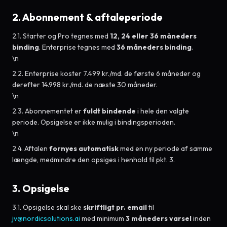
2. Abonnement & aftaleperiode
2.1. Starter og Pro tegnes med
12, 24 eller 36 måneders
binding
. Enterprise tegnes med
36 måneders binding
.
\n
2.2. Enterprise koster 7.499 kr./md. de første 6 måneder og
derefter 14.998 kr./md. de næste 30 måneder.
\n
2.3. Abonnementet er
fuldt bindende
i hele den valgte
periode. Opsigelse er ikke mulig i bindingsperioden.
\n
2.4. Aftalen
fornyes automatisk
med en ny periode af samme
længde, medmindre den opsiges i henhold til pkt. 3.
3. Opsigelse
3.1. Opsigelse skal ske
skriftligt pr. email
til
jv@nordicsolutions.ai
med minimum
3 måneders varsel
inden