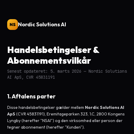
Nordic Solutions AI
NS
Handelsbetingelser &
Abonnementsvilkår
Senest opdateret: 5. marts 2026 — Nordic Solutions
AI ApS, CVR 45831191
1. Aftalens parter
Disse handelsbetingelser gælder mellem
Nordic Solutions AI
ApS
(CVR 45831191), Eremitageparken 323, 1.C, 2800 Kongens
Lyngby (herefter "NSAI") og den virksomhed eller person der
tegner abonnement (herefter "Kunden").