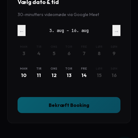
Vælg dato & tid
30-minutters videomøde via Google Meet
←
→
3. aug – 16. aug
MAN
TIR
ONS
TOR
FRE
LØR
SØN
3
4
5
6
7
8
9
MAN
TIR
ONS
TOR
FRE
LØR
SØN
10
11
12
13
14
15
16
Bekræft Booking